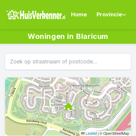
Home
Provincie
Woningen in Blaricum
Leaflet
|
© OpenStreetMap