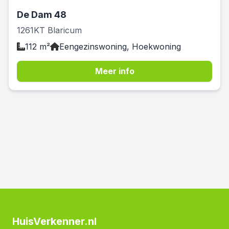
De Dam 48
1261KT Blaricum
112 m²
Eengezinswoning, Hoekwoning
Meer info
HuisVerkenner.nl