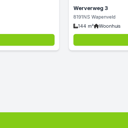
Werverweg 3
8191NS Wapenveld
144 m²
Woonhuis