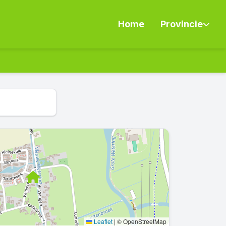
Home
Provincie
Leaflet
|
© OpenStreetMap