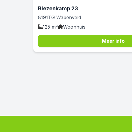
Biezenkamp 23
8191TG Wapenveld
125 m²
Woonhuis
Meer info